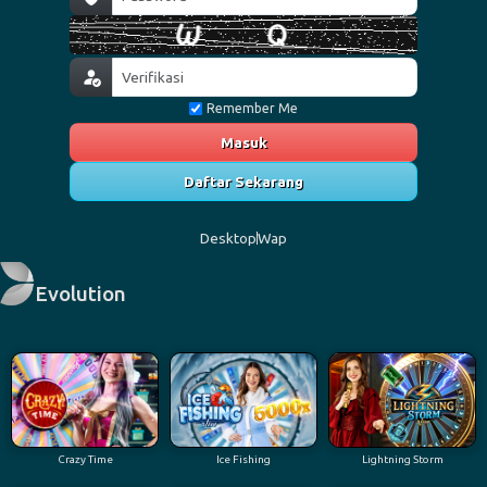
Remember Me
Masuk
Daftar Sekarang
Desktop
Wap
Evolution
Crazy Time
Ice Fishing
Lightning Storm