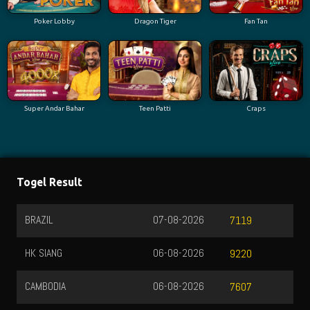
Poker Lobby
Dragon Tiger
Fan Tan
Super Andar Bahar
Teen Patti
Craps
Togel Result
BRAZIL
07-08-2026
7119
HK SIANG
06-08-2026
9220
CAMBODIA
06-08-2026
7607