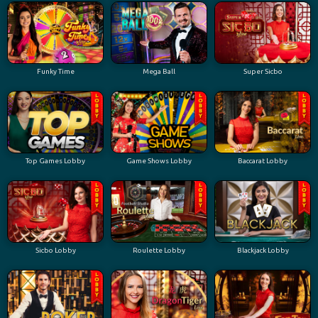
Funky Time
Mega Ball
Super Sicbo
Top Games Lobby
Game Shows Lobby
Baccarat Lobby
Sicbo Lobby
Roulette Lobby
Blackjack Lobby