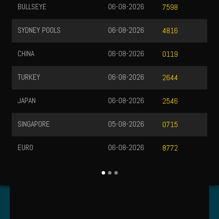
BULLSEYE
06-08-2026
7598
SYDNEY POOLS
06-08-2026
4816
CHINA
06-08-2026
0119
TURKEY
06-08-2026
2644
JAPAN
06-08-2026
2546
SINGAPORE
05-08-2026
0715
EURO
06-08-2026
8772