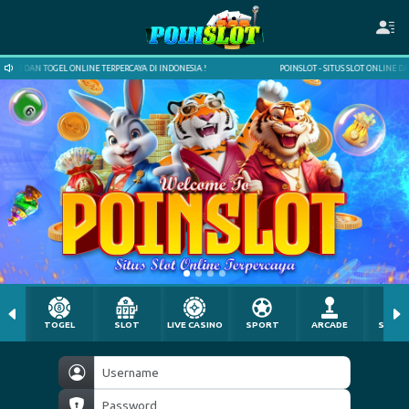
NE DAN TOGEL ONLINE TERPERCAYA DI INDONESIA !
POINSLOT - SITUS SLOT ONLINE DAN T
TOGEL
SLOT
LIVE CASINO
SPORT
ARCADE
SABU