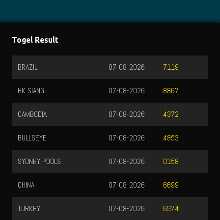
Togel Result
BRAZIL
07-08-2026
7119
HK SIANG
07-08-2026
8867
CAMBODIA
07-08-2026
4372
BULLSEYE
07-08-2026
4853
SYDNEY POOLS
07-08-2026
0158
CHINA
07-08-2026
6699
TURKEY
07-08-2026
6974