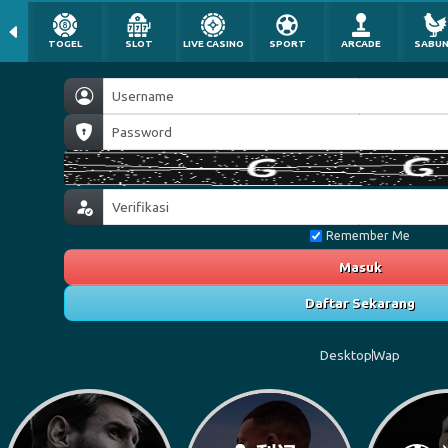
TOGEL
SLOT
LIVE CASINO
SPORT
ARCADE
SABU
Remember Me
Masuk
Daftar Sekarang
Desktop
Wap