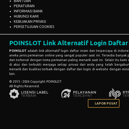
BANTUAN
PERATURAN
INFORMASI BANK
HUBUNGI KAMI
KEBIJAKAN PRIVASI
PERSETUJUAN COOKIES
POINSLOT Link Alternatif Login Daftar
POINSLOT
adalah link alternatif login daftar resmi dan terpercaya di ind
aneka jenis permainan online yang sangat populer saat ini. Tersedia banyak p
dan terkenal dengan tema permainan paling menarik saat ini. Selain itu kami
di akui dan terbukti menjaga setiap privasi dari anda yang telah bergabu
menarik dan kualitas terbaik dengan daftar dan login di website dengan min
lain.
© 2015 - 2026 Copyright POINSLOT.
All Rights Reserved.
LAPOR PUSAT