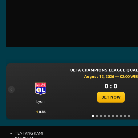
UEFA
Previous
Sparta Praha
SK Sturm Graz
-1
0.96
-0.5
0.95
TENTANG KAMI