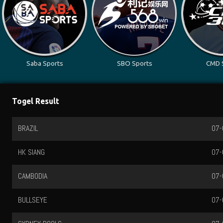
Saba Sports
SBO Sports
CMD 
Togel Result
BRAZIL
07-
HK SIANG
07-
CAMBODIA
07-
BULLSEYE
07-