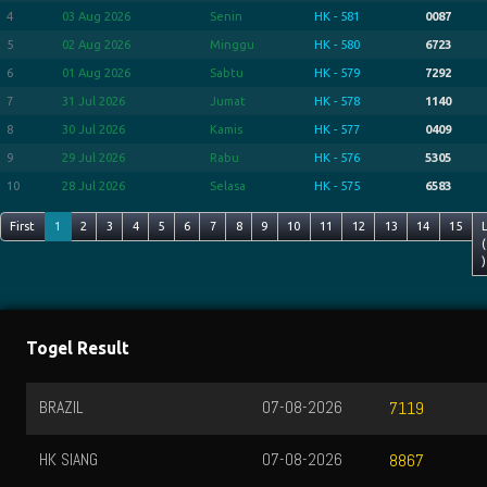
4
03 Aug 2026
Senin
HK - 581
0087
5
02 Aug 2026
Minggu
HK - 580
6723
6
01 Aug 2026
Sabtu
HK - 579
7292
7
31 Jul 2026
Jumat
HK - 578
1140
8
30 Jul 2026
Kamis
HK - 577
0409
9
29 Jul 2026
Rabu
HK - 576
5305
10
28 Jul 2026
Selasa
HK - 575
6583
First
1
2
3
4
5
6
7
8
9
10
11
12
13
14
15
(
)
Togel Result
BRAZIL
07-08-2026
7119
HK SIANG
07-08-2026
8867