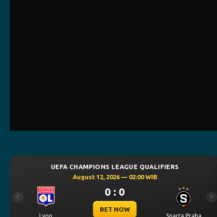
MPIONS LEAGUE QUALIFIERS
UEFA CHAMP
st 12, 2026 — 02:00 WIB
August
0 : 0
Previous
Ne
BET NOW
Sparta Praha
SK Sturm Graz