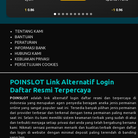
-1
0.96
-0.5
0.95
TENTANG KAMI
BANTUAN
PERATURAN
INFORMASI BANK
HUBUNGI KAMI
KEBIJAKAN PRIVASI
PERSETUJUAN COOKIES
POINSLOT Link Alternatif Login
Daftar Resmi Terpercaya
POINSLOT
adalah link alternatif login daftar resmi dan terpercaya di
indonesia yang merupakan agen penyedia beragam aneka jenis permainan
online yang sangat populer saat ini. Tersedia banyak pilihan jenis permainan
dari provider terbesar dan terkenal dengan tema permainan paling menarik
saat ini. Selain itu kami memiliki sistem keamanan terbaik yang sudah di akui
dan terbukti menjaga setiap privasi dari anda yang telah bergabung bersama
kami. Nikmati sensasi permainan menarik dan kualitas terbaik dengan daftar
dan login di website dengan minimal deposit paling terendah di banding
yang lain.