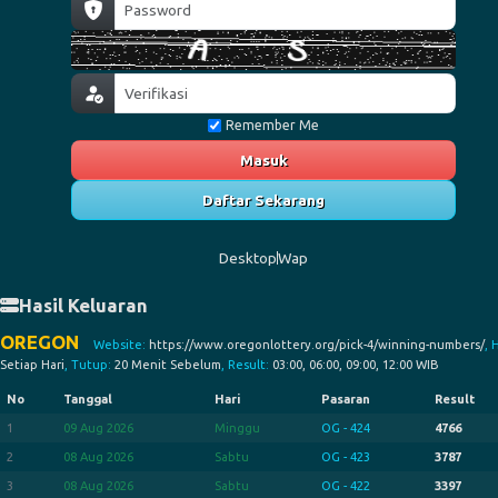
Remember Me
Masuk
Daftar Sekarang
Desktop
Wap
Hasil Keluaran
OREGON
Website:
https://www.oregonlottery.org/pick-4/winning-numbers/
, 
Setiap Hari
, Tutup:
20 Menit Sebelum
, Result:
03:00, 06:00, 09:00, 12:00 WIB
No
Tanggal
Hari
Pasaran
Result
1
09 Aug 2026
Minggu
OG - 424
4766
2
08 Aug 2026
Sabtu
OG - 423
3787
3
08 Aug 2026
Sabtu
OG - 422
3397